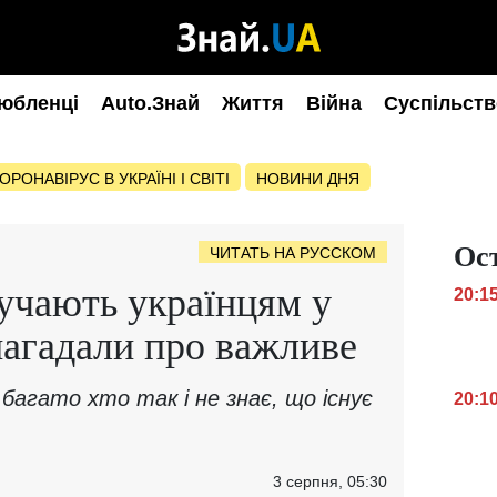
юбленці
Auto.Знай
Життя
Війна
Суспільств
ОРОНАВІРУС В УКРАЇНІ І СВІТІ
НОВИНИ ДНЯ
Ос
ЧИТАТЬ НА РУССКОМ
ручають українцям у
20:1
нагадали про важливе
 багато хто так і не знає, що існує
20:1
3 серпня, 05:30