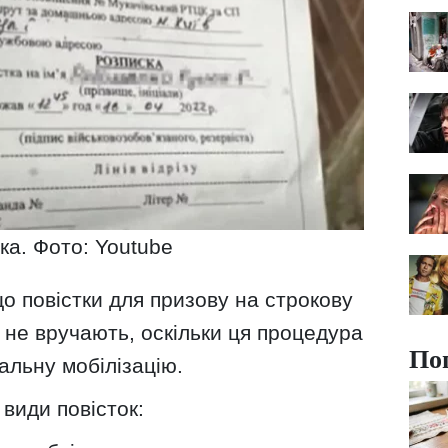
ка. Фото: Youtube
о повістки для призову на строкову
 не вручають, оскільки ця процедура
По
альну мобілізацію.
і види повісток: