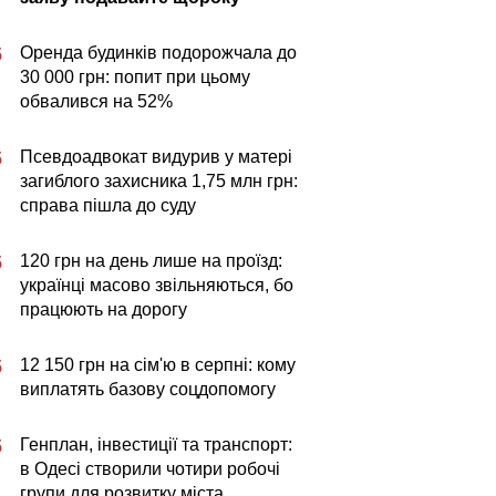
Оренда будинків подорожчала до
5
30 000 грн: попит при цьому
обвалився на 52%
Псевдоадвокат видурив у матері
5
загиблого захисника 1,75 млн грн:
справа пішла до суду
120 грн на день лише на проїзд:
5
українці масово звільняються, бо
працюють на дорогу
12 150 грн на сім'ю в серпні: кому
5
виплатять базову соцдопомогу
Генплан, інвестиції та транспорт:
5
в Одесі створили чотири робочі
групи для розвитку міста