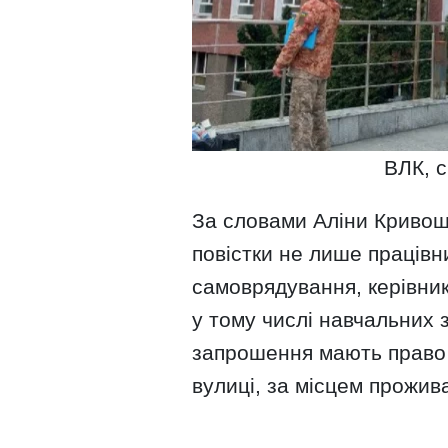
ВЛК, 
За словами Аліни Кривоше
повістки не лише працівн
самоврядування, керівник
у тому числі навчальних з
запрошення мають право в
вулиці, за місцем прожива