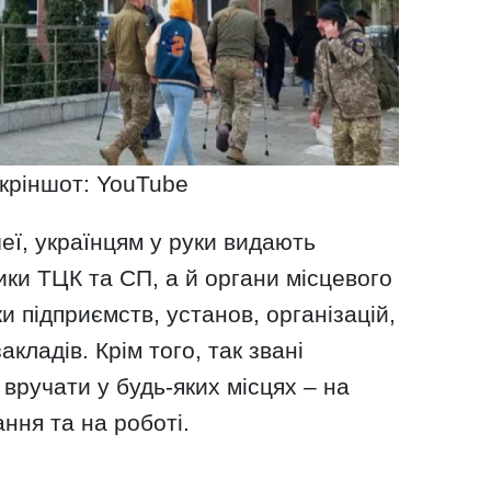
скріншот: YouTube
ї, українцям у руки видають
ики ТЦК та СП, а й органи місцевого
и підприємств, установ, організацій,
акладів. Крім того, так звані
ручати у будь-яких місцях – на
ння та на роботі.