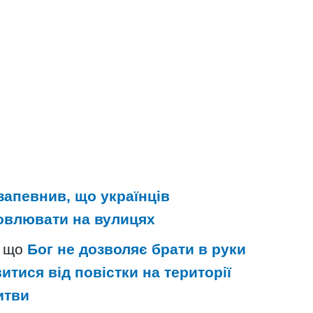
запевнив, що українців
овлювати на вулицях
, що
Бог не дозволяє брати в руки
тися від повістки на території
итви