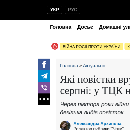
УКР
РУС
Головна
Досьє
Домашні ул
ВІЙНА РОСІЇ ПРОТИ УКРАЇНИ
К
Головна
Актуально
Які повістки в
серпні: у ТЦК 
Через півтора роки війни
декілька видів повісток
Александра Архипова
Редактор рубрики "Зірки"