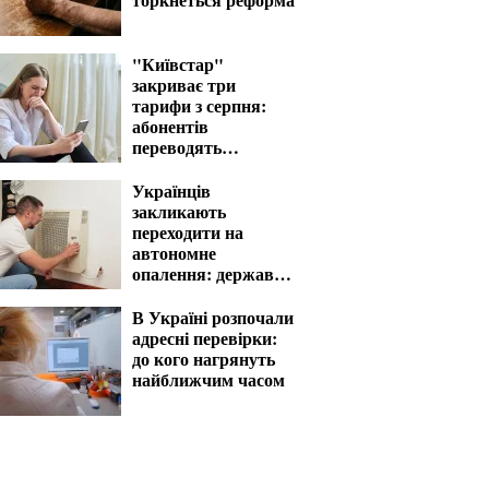
"Київстар"
закриває три
тарифи з серпня:
абонентів
переводять
автоматично
Українців
закликають
переходити на
автономне
опалення: держава
компенсує витрати
В Україні розпочали
адресні перевірки:
до кого нагрянуть
найближчим часом