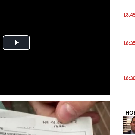
18:4
18:3
18:3
НО