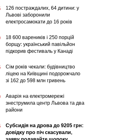
126 постраждалих, 64 дитини: у
5
Львові заборонили
електросамокати до 16 років
18 600 вареників і 250 порцій
0
борщу: український павільйон
підкорив фестиваль у Канаді
Сім років чекали: будівництво
5
ліцею на Київщині подорожчало
зі 162 до 598 млн гривень
Аварія на електромережі
0
знеструмила центр Львова та два
райони
Субсидія на дрова до 9205 грн:
5
довідку про піч скасували,
заяву подавайте щороку