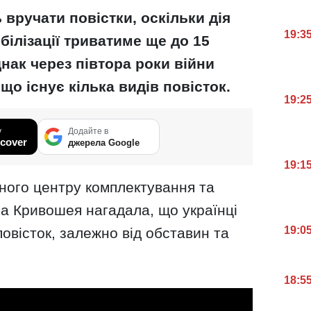
вручати повістки, оскільки дія
19:3
білізації триватиме ще до 15
нак через півтора роки війни
, що існує кілька видів повісток.
19:2
у
Додайте в
cover
джерела Google
19:1
ного центру комплектування та
на Кривошея нагадала, що українці
19:0
овісток, залежно від обставин та
18:5