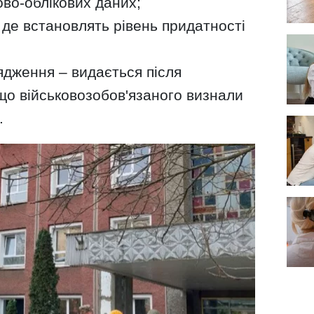
ово-облікових даних;
де встановлять рівень придатності
ядження – видається після
що військовозобов'язаного визнали
.