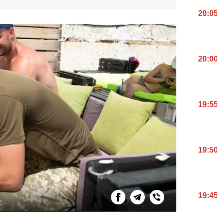
20:0
20:0
19:5
19:5
19:4