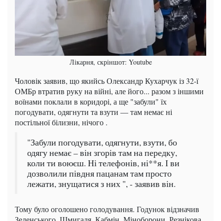
Лікарня, скріншот: Youtube
Чоловік заявив, що якийсь Олександр Кухарчук із 32-ї
ОМБр втратив руку на війні, але його... разом з іншими
воїнами поклали в коридорі, а ще "забули" їх
погодувати, одягнути та взути — там немає ні
постільної білизни, нічого .
"Забули погодувати, одягнути, взути, бо
одягу немає – він згорів там на передку,
коли ти воюєш. Ні телефонів, ні**я. І ви
дозволили півдня пацанам там просто
лежати, знущатися з них ", - заявив він.
Тому було оголошено голодування. Годунок відзначив
Зеленського, Шмигаля, Кабмін, Міноборони, Резнікова