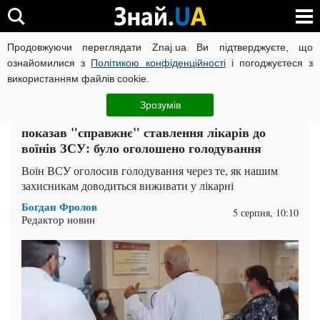
Продовжуючи переглядати Znaj.ua Ви підтверджуєте, що
ВІЙНА РОСІЇ ПРОТИ УКРАЇНИ
КОРОНАВІРУС В УКРАЇНІ І
ознайомилися з
Політикою конфіденційності
і погоджуєтеся з
використанням файлів cookie.
Головна
Актуально
ЧИТАТЬ НА РУССКОМ
Зрозумів
"Розбійник", якого вигнав Зеленський,
показав "справжнє" ставлення лікарів до
воїнів ЗСУ: було оголошено голодування
Воїн ВСУ оголосив голодування через те, як нашим
захисникам доводиться виживати у лікарні
Богдан Фролов
5 серпня, 10:10
Редактор новин