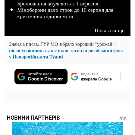
Бронювання анулюють з 1 вересня:
Міноборони дало строк до 10 серпня для
критичних підприємств
Показати ще
Знай.ua писав, ГУР МО зібрало хороший "урожай":
після успішних атак є шанс загнати російський флот
у Новоросійськ та Туапсі
Читайте нас у
Додайте в
Google Discover
джерела Google
НОВИНИ ПАРТНЕРІВ