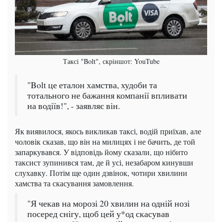
Таксі "Bolt", скріншот: YouTube
"Bolt це еталон хамства, худоби та
тотального не бажання компанії впливати
на водіїв!", - заявляє він.
Як виявилося, якось викликав таксі, водій приїхав, але
чоловік сказав, що він на милицях і не бачить, де той
запаркувався. У відповідь йому сказали, що нібито
таксист зупинився там, де й усі, незабаром кинувши
слухавку. Потім ще один дзвінок, чотири хвилини
хамства та скасування замовлення.
"Я чекав на морозі 20 хвилин на одній нозі
посеред снігу, щоб цей у*од скасував