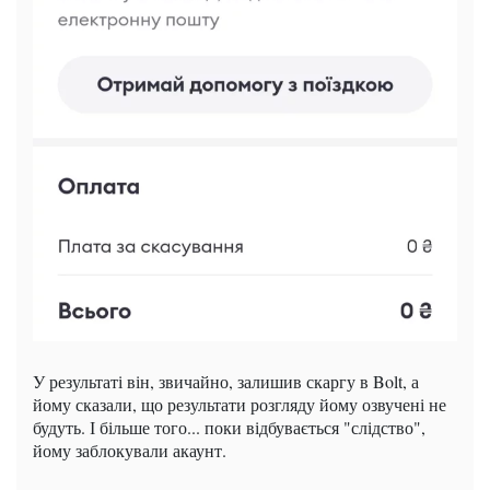
У результаті він, звичайно, залишив скаргу в Bolt, а
йому сказали, що результати розгляду йому озвучені не
будуть. І більше того... поки відбувається "слідство",
йому заблокували акаунт.