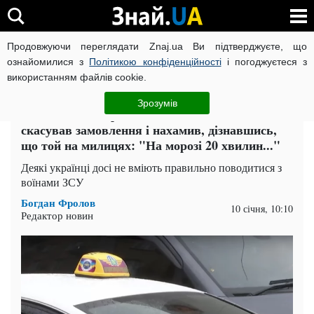
Продовжуючи переглядати Znaj.ua Ви підтверджуєте, що
ВІЙНА РОСІЇ ПРОТИ УКРАЇНИ
КОРОНАВІРУС В УКРАЇНІ І
ознайомилися з
Політикою конфіденційності
і погоджуєтеся з
використанням файлів cookie.
Головна
Актуально
ЧИТАТЬ НА РУССКОМ
Зрозумів
Воїн ЗСУ поскаржився, що таксист Bolt
скасував замовлення і нахамив, дізнавшись,
що той на милицях: "На морозі 20 хвилин..."
Деякі українці досі не вміють правильно поводитися з
воїнами ЗСУ
Богдан Фролов
10 січня, 10:10
Редактор новин