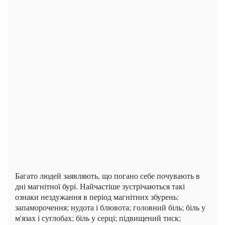
Багато людей заявляють, що погано себе почувають в
дні магнітної бурі. Найчастіше зустрічаються такі
ознаки нездужання в період магнітних збурень:
запаморочення; нудота і блювота; головний біль; біль у
м'язах і суглобах; біль у серці; підвищений тиск;