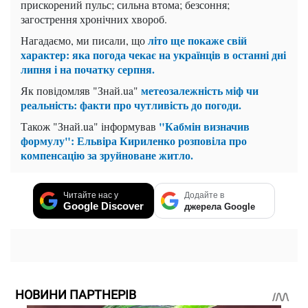
прискорений пульс; сильна втома; безсоння;
загострення хронічних хвороб.
літо ще покаже свій
Нагадаємо, ми писали, що
характер: яка погода чекає на українців в останні дні
липня і на початку серпня.
метеозалежність міф чи
Як повідомляв "Знай.ua"
реальність: факти про чутливість до погоди.
"Кабмін визначив
Також "Знай.ua" інформував
формулу": Ельвіра Кириленко розповіла про
компенсацію за зруйноване житло.
Читайте нас у
Додайте в
Google Discover
джерела Google
НОВИНИ ПАРТНЕРІВ