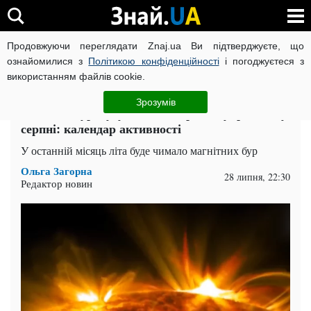
Продовжуючи переглядати Znaj.ua Ви підтверджуєте, що
ВІЙНА РОСІЇ ПРОТИ УКРАЇНИ
КОРОНАВІРУС В УКРАЇНІ І
ознайомилися з
Політикою конфіденційності
і погоджуєтеся з
використанням файлів cookie.
Головна
Актуально
ЧИТАТЬ НА РУССКОМ
Зрозумів
Магнітні бурі будуть "кошмарити" українців у
серпні: календар активності
У останній місяць літа буде чимало магнітних бур
Ольга Загорна
28 липня, 22:30
Редактор новин