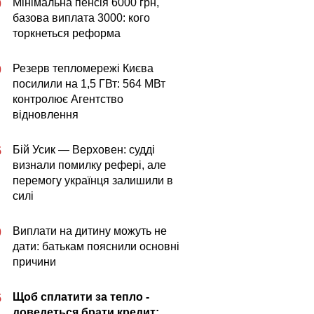
Мінімальна пенсія 6000 грн,
0
базова виплата 3000: кого
торкнеться реформа
Резерв тепломережі Києва
0
посилили на 1,5 ГВт: 564 МВт
контролює Агентство
відновлення
Бій Усик — Верховен: судді
5
визнали помилку рефері, але
перемогу українця залишили в
силі
Виплати на дитину можуть не
0
дати: батькам пояснили основні
причини
Щоб сплатити за тепло -
5
доведеться брати кредит: