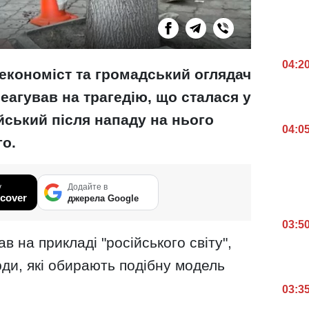
04:2
 економіст та громадський оглядач
агував на трагедію, що сталася у
ейський після нападу на нього
04:0
о.
у
Додайте в
cover
джерела Google
03:5
 на прикладі "російського світу",
ди, які обирають подібну модель
03:3