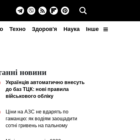
о
Техно
Здоров'я
Наука
Інше
танні новини
Українців автоматично внесуть
0
до баз ТЦК: нові правила
військового обліку
Ціни на АЗС не вдарять по
0
гаманцю: як водіям заощадити
сотні гривень на пальному