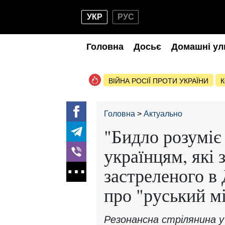
УКР
РУС
Головна
Досьє
Домашні ул
ВІЙНА РОСІЇ ПРОТИ УКРАЇНИ
К
Головна
Актуально
"Бидло розуміє
українцям, які
застреленого в 
про "руський м
Резонансна стрілянина у