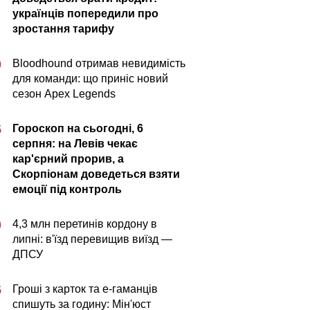
українців попередили про
зростання тарифу
Bloodhound отримав невидимість
0
для команди: що приніс новий
сезон Apex Legends
Гороскоп на сьогодні, 6
5
серпня: на Левів чекає
кар'єрний прорив, а
Скорпіонам доведеться взяти
емоції під контроль
4,3 млн перетинів кордону в
0
липні: в'їзд перевищив виїзд —
ДПСУ
Гроші з карток та е-гаманців
5
спишуть за годину: Мін'юст