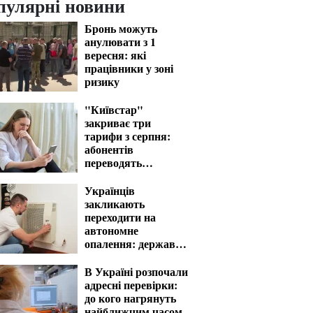
пулярні новини
Бронь можуть
анулювати з 1
вересня: які
працівники у зоні
ризику
"Київстар"
закриває три
тарифи з серпня:
абонентів
переводять
автоматично
Українців
закликають
переходити на
автономне
опалення: держава
компенсує витрати
В Україні розпочали
адресні перевірки:
до кого нагрянуть
найближчим часом