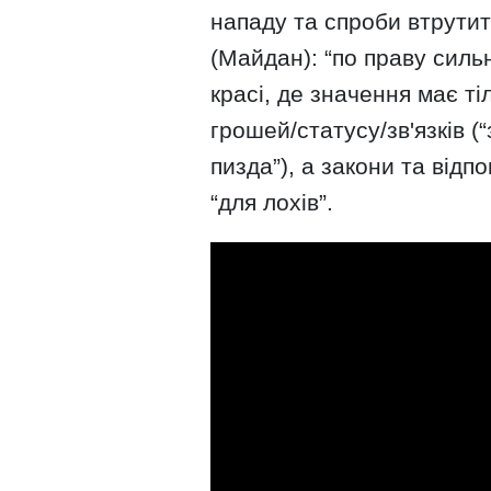
нападу та спроби втрутит
(Майдан): “по праву сильн
красі, де значення має ті
грошей/статусу/зв'язків (
пизда”), а закони та відп
“для лохів”.