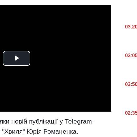
03:2
03:0
02:5
02:3
ки новій публікації у Telegram-
 "Хвиля" Юрія Романенка.