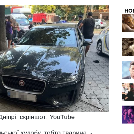
НО
Дніпрі, скріншот: YouTube
льської худобу, тобто тварина, -