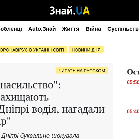
юбленці
Auto.Знай
Життя
Війна
Суспільств
ОРОНАВІРУС В УКРАЇНІ І СВІТІ
НОВИНИ ДНЯ
Ос
ЧИТАТЬ НА РУССКОМ
 насильство":
05:5
 захищають
Дніпрі водія, нагадали
05:4
ір"
 Дніпрі буквально шокувала