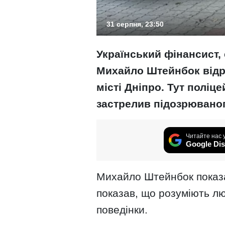
31 серпня, 23:50
Український фінансист,
Михайло Штейнбок відре
місті Дніпро. Тут поліц
застрелив підозрюваног
Читайте нас 
Google Dis
Михайло Штейнбок показав
показав, що розуміють лю
поведінки.