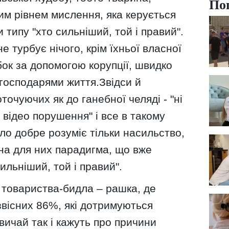
По
им рівнем мислення, яка керується
типу "хто сильніший, той і правий".
не турбує нічого, крім їхньої власної
бок за допомогою корупції, швидко
господарями життя.Звідси й
точуючих як до ганебної челяді - "ні
 відео порушення" і все в такому
дло добре розуміє тільки насильство,
учна для них парадигма, що вже
ильніший, той і правий".
 товариства-бидла – рашка, де
звісних 86%, які дотримуються
звичай так і кажуть про причини