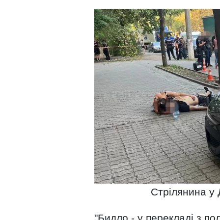
Стрілянина у 
"Бидло - у перекладі з по