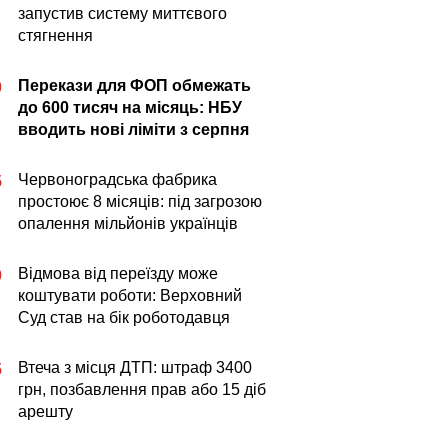
запустив систему миттєвого
стягнення
Перекази для ФОП обмежать
0
до 600 тисяч на місяць: НБУ
вводить нові ліміти з серпня
Червоноградська фабрика
5
простоює 8 місяців: під загрозою
опалення мільйонів українців
Відмова від переїзду може
0
коштувати роботи: Верховний
Суд став на бік роботодавця
Втеча з місця ДТП: штраф 3400
5
грн, позбавлення прав або 15 діб
арешту