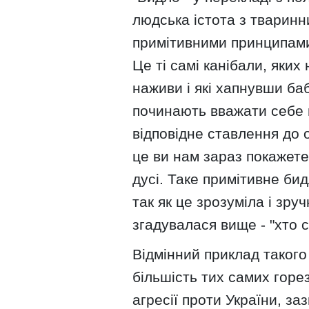
людська істота з тваринн
примітивними принципами 
Це ті самі канібали, яких 
наживи і які хапнувши ба
починають вважати себе 
відповідне ставлення до о
це ви нам зараз покажете
дусі. Таке примітивне би
так як це зрозуміла і зр
згадувалася вище - "хто с
Відмінний приклад такого
більшість тих самих горе
агресії проти України, за