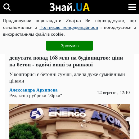
Продовжуючи переглядати Znaj.ua Ви підтверджуєте, що
ВІЙНА РОСІЇ ПРОТИ УКРАЇНИ
КОРОНАВІРУС В УКРАЇНІ І
ознайомилися з
Політикою конфіденційності
і погоджуєтеся з
використанням файлів cookie.
Головна
Актуально
ЧИТАТЬ НА РУССКОМ
Зрозумів
"Енергоатом" віддасть фірмі місцевого
депутата понад 168 млн на будівництво: ціни
на бетон - вдвічі вищі за ринкові
У кошторисі є бетонні суміші, але за дуже сумнівними
цінами
Александра Архипова
22 вересня, 12:10
Редактор рубрики "Зірки"