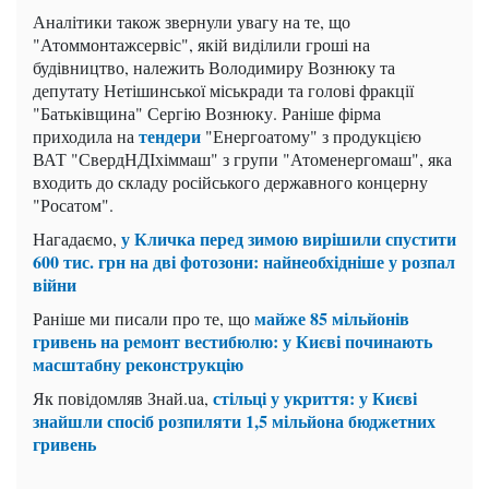
Аналітики також звернули увагу на те, що
"Атоммонтажсервіс", якій виділили гроші на
будівництво, належить Володимиру Вознюку та
депутату Нетішинської міськради та голові фракції
"Батьківщина" Сергію Вознюку. Раніше фірма
тендери
приходила на
"Енергоатому" з продукцією
ВАТ "СвердНДІхіммаш" з групи "Атоменергомаш", яка
входить до складу російського державного концерну
"Росатом".
у Кличка перед зимою вирішили спустити
Нагадаємо,
600 тис. грн на дві фотозони: найнеобхідніше у розпал
війни
майже 85 мільйонів
Раніше ми писали про те, що
гривень на ремонт вестибюлю: у Києві починають
масштабну реконструкцію
стільці у укриття: у Києві
Як повідомляв Знай.ua,
знайшли спосіб розпиляти 1,5 мільйона бюджетних
гривень