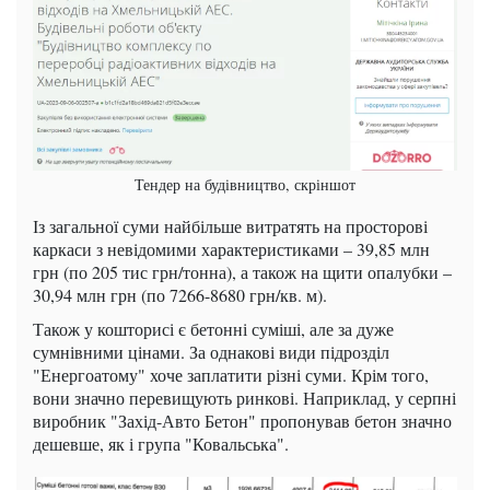
Тендер на будівництво, скріншот
Із загальної суми найбільше витратять на просторові
каркаси з невідомими характеристиками – 39,85 млн
грн (по 205 тис грн/тонна), а також на щити опалубки –
30,94 млн грн (по 7266-8680 грн/кв. м).
Також у кошторисі є бетонні суміші, але за дуже
сумнівними цінами. За однакові види підрозділ
"Енергоатому" хоче заплатити різні суми. Крім того,
вони значно перевищують ринкові. Наприклад, у серпні
виробник "Захід-Авто Бетон" пропонував бетон значно
дешевше, як і група "Ковальська".