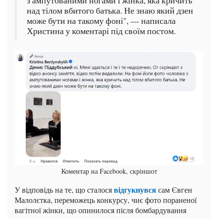
з ампутованими ногами і жінка, яка кричить
над тілом вбитого батька. Не знаю який дзен
може бути на такому фоні", — написала
Христина у коментарі під своїм постом.
Коментар на Facebook, скріншот
відгукнувся
У відповідь на те, що сталося
сам Євген
Малолєтка, переможець конкурсу, чиє фото пораненої
вагітної жінки, що опинилося після бомбардування