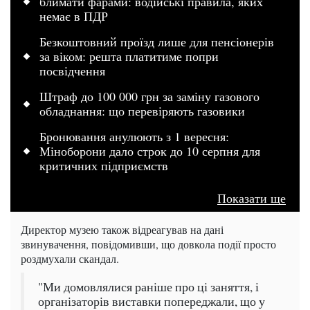
блимати фарами: водійські правила, яких
немає в ПДР
Безкоштовний проїзд лише для пенсіонерів
за віком: решта платитиме попри
посвідчення
Штраф до 100 000 грн за заміну газового
обладнання: що перевіряють газовики
Бронювання анулюють з 1 вересня:
Міноборони дало строк до 10 серпня для
критичних підприємств
Показати ще
Директор музею також відреагував на дані
звинувачення, повідомивши, що довкола події просто
роздмухали скандал.
"Ми домовлялися раніше про ці заняття, і
організаторів виставки попереджали, що у