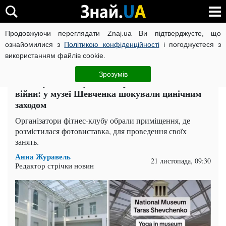
Продовжуючи переглядати Znaj.ua Ви підтверджуєте, що
ВІЙНА РОСІЇ ПРОТИ УКРАЇНИ
КОРОНАВІРУС В УКРАЇНІ І
ознайомилися з
Політикою конфіденційності
і погоджуєтеся з
використанням файлів cookie.
Головна
Актуально
ЧИТАТЬ НА РУССКОМ
Зрозумів
Влаштували йогу під час фотовиставки жахів
війни: у музеї Шевченка шокували цинічним
заходом
Організатори фітнес-клубу обрали приміщення, де
розмістилася фотовиставка, для проведення своїх
занять.
Анна Журавель
21 листопада, 09:30
Редактор стрічки новин