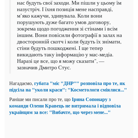
нас будуть свої заходи. Ми пішли у цьому їм
назустріч. І їхня позиція мене насправді,
м’яко кажучи, здивувала. Коли вони
порушують дуже багато умов договору,
зокрема щодо погодження зі стінами і всім
іншим. Вони повісили фотографії в залах на
двосторонній скотч і коли будуть їх знімати,
стіни будуть пошкоджені. І ще тепер
викидають таку інформацію у мас-медіа.
Наразі це все, що я можу сказати", —
зазначив Дмитро Стус.
губата "міс "ДНР"" розповіла про те, як
Нагадаємо,
підсіла на "уколи краси": "Косметологи сміялися..."
Ірина Сопонару з
Раніше ми писали про те, що
команди Олени Кравець не витримала і відповіла
українцям за все: "Вибачте, що через мене..."