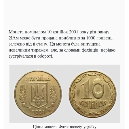
Монета номіналом 10 копійок 2001 року різновиду
2ІАм може бути продана приблизно за 1000 гривень,
залежно від її стану. Ця монета була випущена
невеликим тиражем, але, за словами фахівців, нерідко
зустрічалася в обороті.
Цінна монета. Фото: monety-yagidky