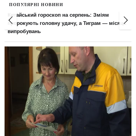
ПОПУЛЯРНІ НОВИНИ
Пенсіонери відчують прибавку в гаманцях:
ПФУ оновив важливий показник для
розрахунку виплат