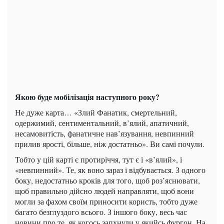
Якою буде мобілізація наступного року?
Не дуже карта… «Злий Фанатик, смертельний,
одержимий, сентиментальний, в’ялий, апатичний,
несамовитість, фанатичне нав’язування, невпинний
прилив ярості, більше, ніж достатньо». Ви самі почули.
Тобто у цій карті є протиріччя, тут є і «в’ялий», і
«невпинний». Те, як воно зараз і відбувається. З одного
боку, недостатньо кроків для того, щоб роз’яснювати,
щоб правильно дійсно людей направляти, щоб вони
могли за фахом своїм приносити користь, тобто дуже
багато безглуздого всього. З іншого боку, весь час
новини про те, як когось запхнули у якийсь фургон. На