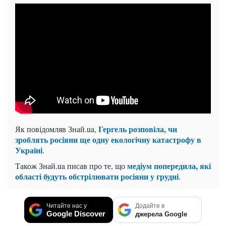
Гергель розповіла, чи
Як повідомляв Знай.ua,
зроблять росіяни ще одну екологічну катастрофу в
Україні
.
медіум попередила, які
Також Знай.ua писав про те, що
області будуть обстрілювати росіяни у грудні
.
Читайте нас у
Додайте в
Google Discover
джерела Google