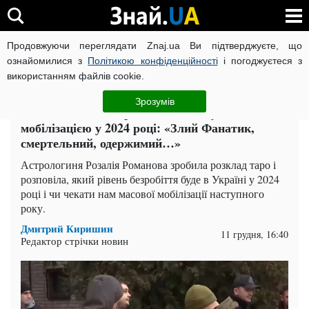
Продовжуючи переглядати Znaj.ua Ви підтверджуєте, що
ВІЙНА РОСІЇ ПРОТИ УКРАЇНИ
КОРОНАВІРУС В УКРАЇНІ І
ознайомилися з
Політикою конфіденційності
і погоджуєтеся з
використанням файлів cookie.
Головна
Актуально
ЧИТАТЬ НА РУССКОМ
Зрозумів
Розалія Романова розповіла, що буде з
мобілізацією у 2024 році: «Злий Фанатик,
смертельний, одержимий…»
Астрологиня Розалія Романова зробила розклад таро і
розповіла, який рівень безробіття буде в Україні у 2024
році і чи чекати нам масової мобілізації наступного
року.
Дмитрий Киришин
11 грудня, 16:40
Редактор стрічки новин