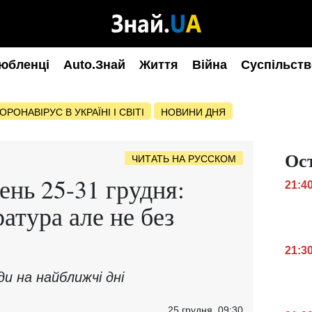
юбленці
Auto.Знай
Життя
Війна
Суспільств
ОРОНАВІРУС В УКРАЇНІ І СВІТІ
НОВИНИ ДНЯ
Ос
ЧИТАТЬ НА РУССКОМ
ень 25-31 грудня:
21:4
атура але не без
21:3
и на найближчі дні
25 грудня, 09:30