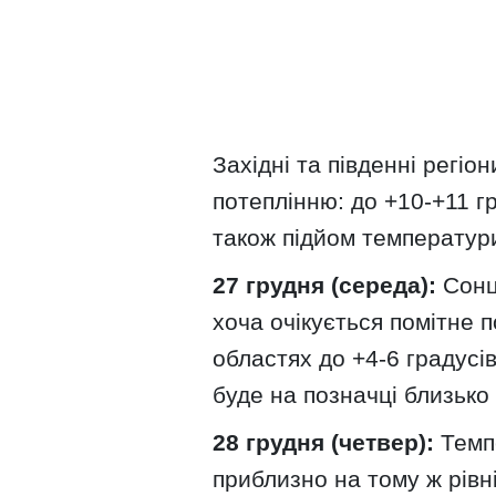
Західні та південні регіо
потеплінню: до +10-+11 гр
також підйом температури
27 грудня (середа):
Сонц
хоча очікується помітне 
областях до +4-6 градусів,
буде на позначці близько 
28 грудня (четвер):
Темп
приблизно на тому ж рівні