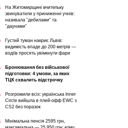
На Житомирщині вчительку
5
звинуватили у приниженні учнів:
називала "дебилами" та
"даунами"
Густий туман накриє Львів:
0
видимість впаде до 200 метрів —
водіїв просять увімкнути фари
Бронювання без військової
5
підготовки: 4 умови, за яких
ТЦК схвалить відстрочку
Розгромили всіх: українська Inner
5
Circle вийшла в плей-офф EWC з
CS2 без поразок
Мінімальна пенсія 2595 грн,
5
максимальна — 25 950 грн: кому