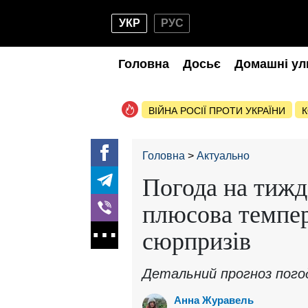
УКР
РУС
Головна
Досьє
Домашні ул
ВІЙНА РОСІЇ ПРОТИ УКРАЇНИ
К
Головна
Актуально
Погода на тижд
плюсова темпер
сюрпризів
Детальний прогноз погод
Анна Журавель