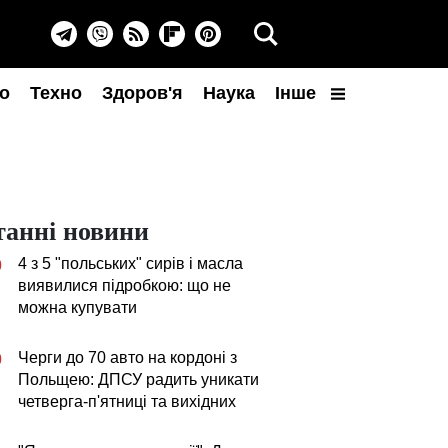
о
Техно
Здоров'я
Наука
Інше
танні новини
4 з 5 "польських" сирів і масла
0
виявилися підробкою: що не
можна купувати
Черги до 70 авто на кордоні з
0
Польщею: ДПСУ радить уникати
четверга-п'ятниці та вихідних