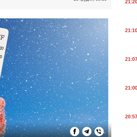
21:2
21:1
21:0
21:0
20:5