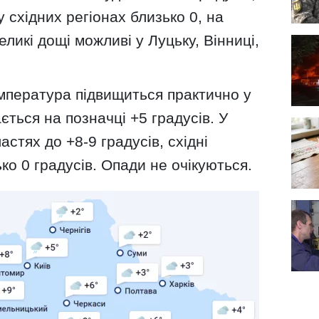
у східних регіонах близько 0, на
еликі дощі можливі у Луцьку, Вінниці,
пература підвищиться практично у
ається на позначці +5 градусів. У
астях до +8-9 градусів, східні
ко 0 градусів. Опади не очікуються.