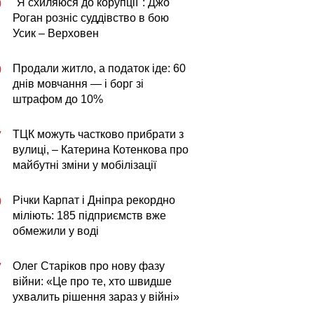
"Я схиляюся до корупції": Джо
0
Роган розніс суддівство в бою
Усик – Верховен
Продали житло, а податок іде: 60
0
днів мовчання — і борг зі
штрафом до 10%
ТЦК можуть частково прибрати з
7
вулиці, – Катерина Котенкова про
майбутні зміни у мобілізації
Річки Карпат і Дніпра рекордно
0
міліють: 185 підприємств вже
обмежили у воді
Олег Старіков про нову фазу
7
війни: «Це про те, хто швидше
ухвалить рішення зараз у війні»