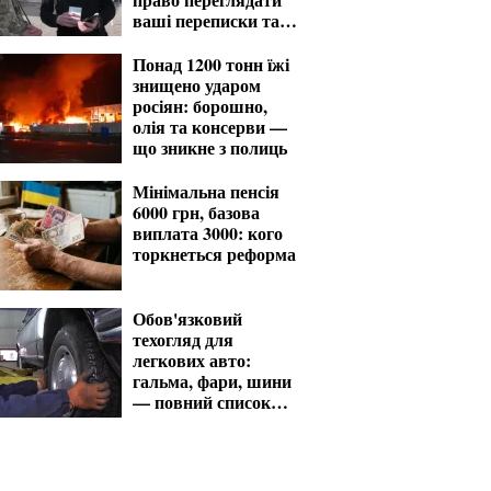
ваші переписки та
фото
Понад 1200 тонн їжі
знищено ударом
росіян: борошно,
олія та консерви —
що зникне з полиць
Мінімальна пенсія
6000 грн, базова
виплата 3000: кого
торкнеться реформа
Обов'язковий
техогляд для
легкових авто:
гальма, фари, шини
— повний список
перевірок