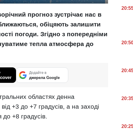
20:5
орічний прогноз зустрічає нас в
наближаються, обіцяють залишити
ності погоди. Згідно з попередніми
20:5
ануватиме тепла атмосфера до
20:4
у
Додайте в
cover
джерела Google
нтральних областях денна
20:3
ід +3 до +7 градусів, а на заході
 до +8 градусів.
20:2