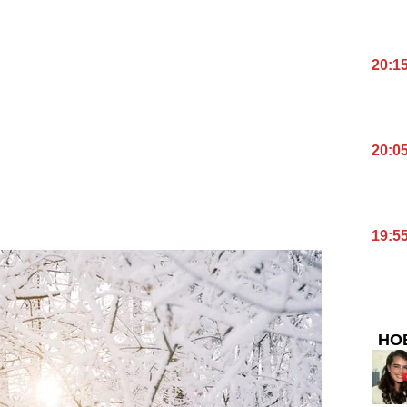
20:1
20:0
19:5
НО