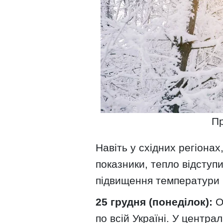
Пр
Навіть у східних регіонах
показники, тепло відступи
підвищення температури н
25 грудня (понеділок):
Оч
по всій Україні. У центра