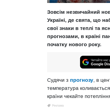
Зовсім незвичайний нов
Україні, де свята, що 
свої знаки в теплі та яс
прогнозами, в країні п
початку нового року.
Читайте нас 
Google Dis
Судячи з
прогнозу
, в це
температура коливається в
країни чекайте потепління