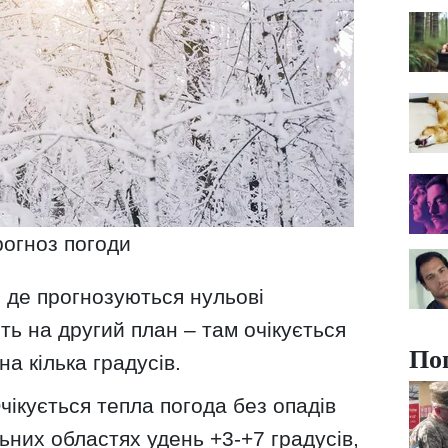
огноз погоди
, де прогнозуються нульові
ть на другий план – там очікується
По
а кілька градусів.
ікується тепла погода без опадів
льних областях удень +3-+7 градусів,