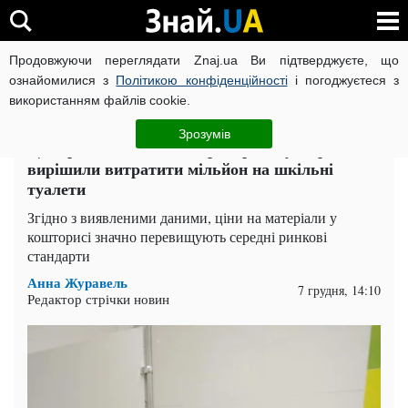
Продовжуючи переглядати Znaj.ua Ви підтверджуєте, що
ВІЙНА РОСІЇ ПРОТИ УКРАЇНИ
КОРОНАВІРУС В УКРАЇНІ І
ознайомилися з
Політикою конфіденційності
і погоджуєтеся з
використанням файлів cookie.
Головна
Актуально
ЧИТАТЬ НА РУССКОМ
Зрозумів
Ціни раптово злетіли втридорога: у Харкові
вирішили витратити мільйон на шкільні
туалети
Згідно з виявленими даними, ціни на матеріали у
кошторисі значно перевищують середні ринкові
стандарти
Анна Журавель
7 грудня, 14:10
Редактор стрічки новин