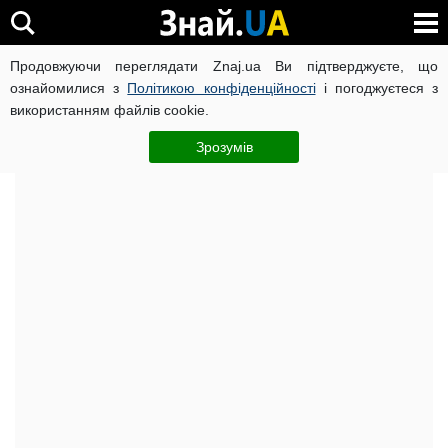
Продовжуючи переглядати Znaj.ua Ви підтверджуєте, що
ВІЙНА РОСІЇ ПРОТИ УКРАЇНИ
КОРОНАВІРУС В УКРАЇНІ І
ознайомилися з
Політикою конфіденційності
і погоджуєтеся з
використанням файлів cookie.
Головна
Актуально
ЧИТАТЬ НА РУССКОМ
Зрозумів