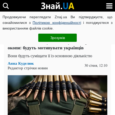
Продовжуючи переглядати Znaj.ua Ви підтверджуєте, що
ВІЙНА РОСІЇ ПРОТИ УКРАЇНИ
КОРОНАВІРУС В УКРАЇНІ І
ознайомилися з
Політикою конфіденційності
і погоджуєтеся з
використанням файлів cookie.
Головна
Актуально
ЧИТАТЬ НА РУССКОМ
Зрозумів
Чиновників та депутатів хочуть відправити в
окопи: будуть мотивувати українців
Вони будуть суміщати її із основною діяльністю
Анна Куделюк
30 січня, 12:10
Редактор стрічки новин