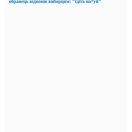
обранець відповів виборцям: "Ідіть на*уй"