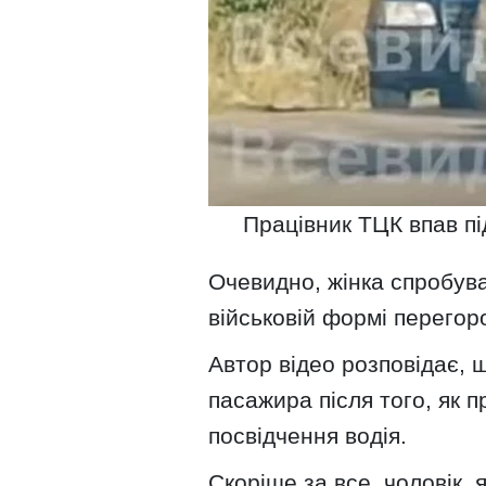
Працівник ТЦК впав пі
Очевидно, жінка спробува
військовій формі перегоро
Автор відео розповідає, щ
пасажира після того, як 
посвідчення водія.
Скоріше за все, чоловік, 