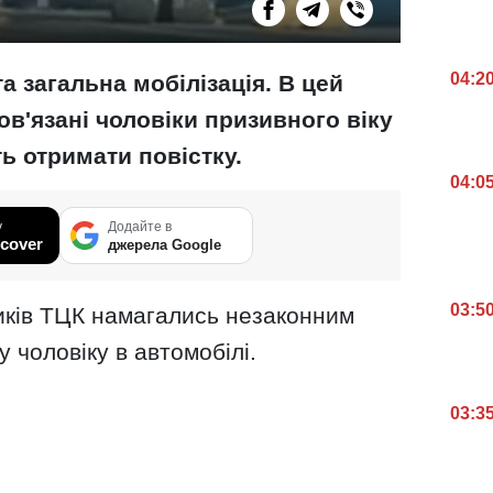
04:2
та загальна мобілізація. В цей
ов'язані чоловіки призивного віку
ть отримати повістку.
04:0
у
Додайте в
cover
джерела Google
03:5
ників ТЦК намагались незаконним
 чоловіку в автомобілі.
03:3