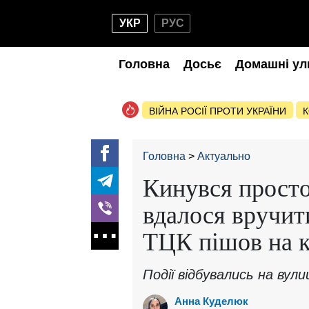
УКР
РУС
Головна
Досьє
Домашні ул
ВІЙНА РОСІЇ ПРОТИ УКРАЇНИ
К
Головна
Актуально
Кинувся просто 
вдалося вручит
ТЦК пішов на к
Події відбувались на вул
Анна Куделюк