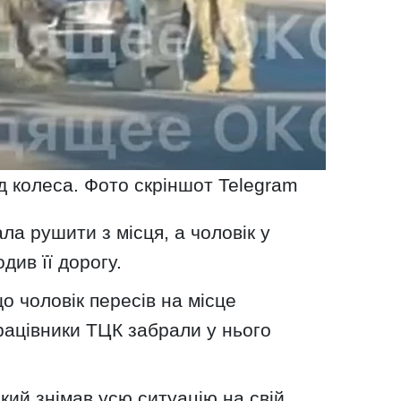
д колеса. Фото скріншот Telegram
ла рушити з місця, а чоловік у
див її дорогу.
о чоловік пересів на місце
працівники ТЦК забрали у нього
який знімав усю ситуацію на свій