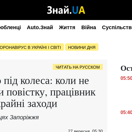
юбленці
Auto.Знай
Життя
Війна
Суспільств
ОРОНАВІРУС В УКРАЇНІ І СВІТІ
НОВИНИ ДНЯ
Ос
ЧИТАТЬ НА РУССКОМ
під колеса: коли не
05:5
и повістку, працівник
райні заходи
05:4
ицях Запоріжжя
27 вересня, 05:30