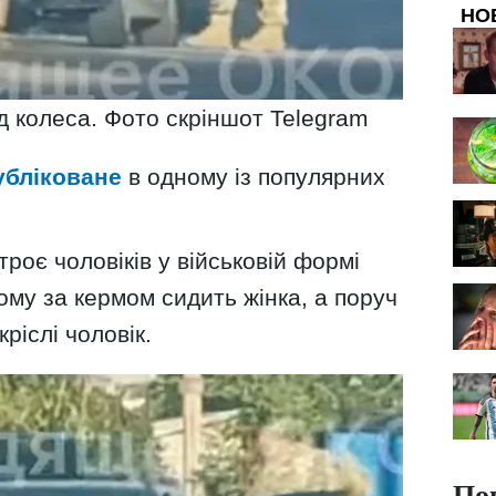
НО
д колеса. Фото скріншот Telegram
убліковане
в одному із популярних
троє чоловіків у військовій формі
ому за кермом сидить жінка, а поруч
ріслі чоловік.
По