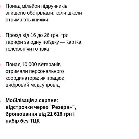
Понад мільйон підручників
0
знищено обстрілами: коли школи
отримають книжки
Проїзд від 16 до 26 грн: три
5
тарифи за одну поїздку — картка,
телефон чи готівка
Понад 10 000 ветеранів
0
отримали персонального
координатора: як працює
цифровий медсупровід
Мобілізація з серпня:
5
відстрочки через "Резерв+",
бронювання від 21 618 грн і
набір без ТЦК