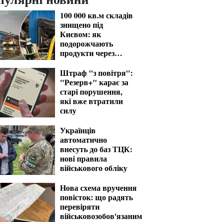
100 000 кв.м складів
знищено під
Києвом: як
подорожчають
продукти через
удари РФ
Штраф "з повітря":
"Резерв+" карає за
старі порушення,
які вже втратили
силу
Українців
автоматично
внесуть до баз ТЦК:
нові правила
військового обліку
Нова схема вручення
повісток: що радять
перевіряти
військовозобов'язаним