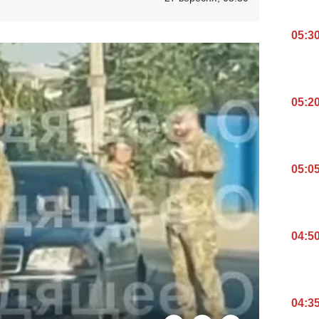
05:3
05:2
05:0
04:5
04:3