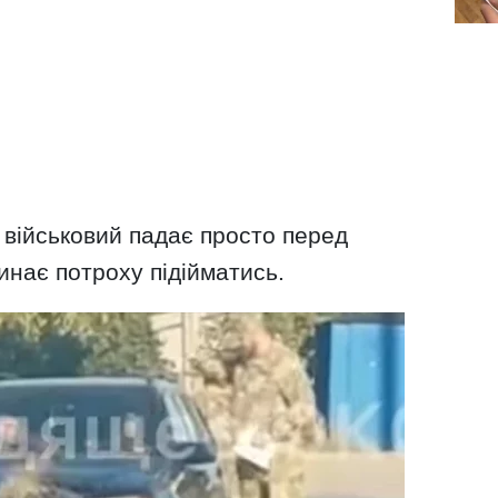
 військовий падає просто перед
инає потроху підійматись.