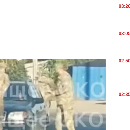
03:2
03:0
02:5
02:3