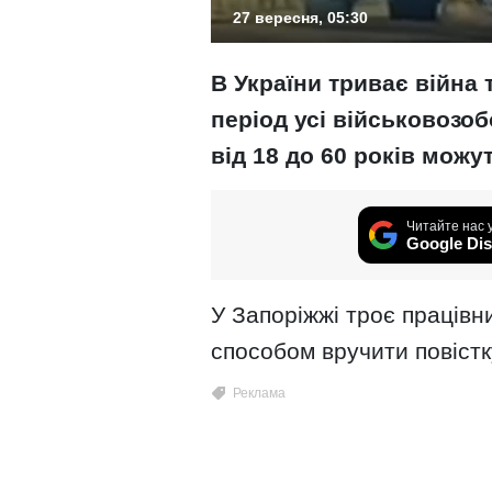
27 вересня, 05:30
В України триває війна 
період усі військовозоб
від 18 до 60 років можу
Читайте нас 
Google Dis
У Запоріжжі троє праців
способом вручити повістку