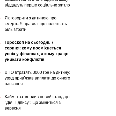
віддадуть перше соціальне житло
Як говорити з дитиною про
0
смерть: 5 правил, що полегшать
біль втрати
Гороскоп на сьогодні, 7
5
серпня: кому посміхнеться
успіх у фінансах, а кому краще
уникати конфліктів
ВПО втратять 3000 грн на дитину:
0
уряд прив'язав виплати до очного
навчання
Кабмін затвердив новий стандарт
5
"Дія.Підпису": що зміниться з
вересня