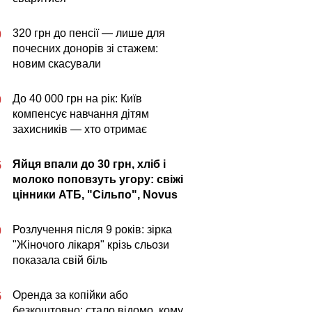
320 грн до пенсії — лише для
0
почесних донорів зі стажем:
новим скасували
До 40 000 грн на рік: Київ
0
компенсує навчання дітям
захисників — хто отримає
Яйця впали до 30 грн, хліб і
5
молоко поповзуть угору: свіжі
цінники АТБ, "Сільпо", Novus
Розлучення після 9 років: зірка
0
"Жіночого лікаря" крізь сльози
показала свій біль
Оренда за копійки або
5
безкоштовно: стало відомо, кому