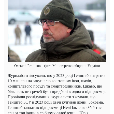
Олексій Резніков - фото Міністерство оборони України
Журналісти з'ясували, що у 2023 році Генштаб витратив
10 млн грн на закупівлю коштовних ікон, шахів,
кришталевого посуду та смартгодинників. Цікаво, що
більшість циз речей були придбані в одного підприємця.
Провівши рослідування, журналісти з'ясували, що
Генштаб ЗСУ в 2023 році двічі купував ікони. Зокрема,
Генштаб заплатив підприємиці Нелі Ільченко 36,5 тис.
грн за три ікони в срібному оздобленні: "Юрія