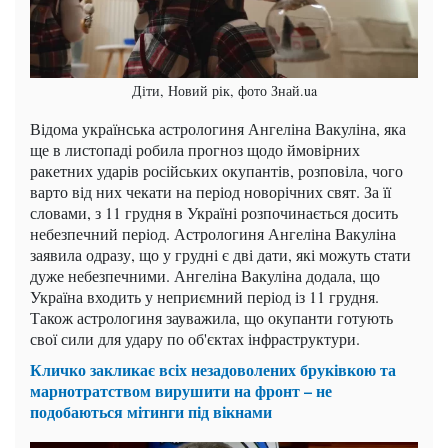
Діти, Новий рік, фото Знай.ua
Відома українська астрологиня Ангеліна Вакуліна, яка
ще в листопаді робила прогноз щодо ймовірних
ракетних ударів російських окупантів, розповіла, чого
варто від них чекати на період новорічних свят. За її
словами, з 11 грудня в Україні розпочинається досить
небезпечний період. Астрологиня Ангеліна Вакуліна
заявила одразу, що у грудні є дві дати, які можуть стати
дуже небезпечними. Ангеліна Вакуліна додала, що
Україна входить у неприємний період із 11 грудня.
Також астрологиня зауважила, що окупанти готують
свої сили для удару по об'єктах інфраструктури.
Кличко закликає всіх незадоволених бруківкою та
марнотратством вирушити на фронт – не
подобаються мітинги під вікнами