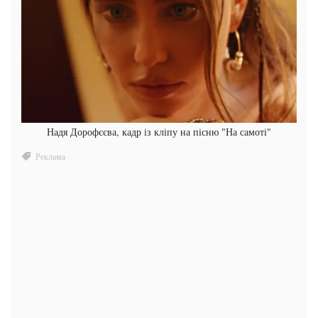
Надя Дорофєєва, кадр із кліпу на пісню "На самоті"