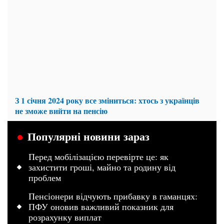
З 1 січня 2024 року все зміниться: хтось з українців
не зможе вийти на пенсію
Популярні новини зараз
Перед мобілізацією перевірте це: як
захистити гроші, майно та родину від
проблем
Пенсіонери відчують прибавку в гаманцях:
ПФУ оновив важливий показник для
розрахунку виплат