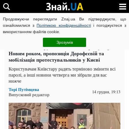
Продовжуючи переглядати Znaj.ua Ви підтверджуєте, що
ВІЙНА РОСІЇ ПРОТИ УКРАЇНИ
КОРОНАВІРУС В УКРАЇНІ І
ознайомилися з
Політикою конфіденційності
і погоджуєтеся з
використанням файлів cookie.
Головна
Актуально
ЧИТАТЬ НА РУССКОМ
Зрозумів
Головне за 14 грудня: атака на Україну перед
Новим роком, пропозиція Дорофєєвій та
мобілізація протестувальників у Києві
Користувачам Київстару радять терміново змінити всі
паролі, а інші новини четверга ми зібрали для вас
нижче
Торі Путімцева
14 грудня, 19:13
Випусковий редактор