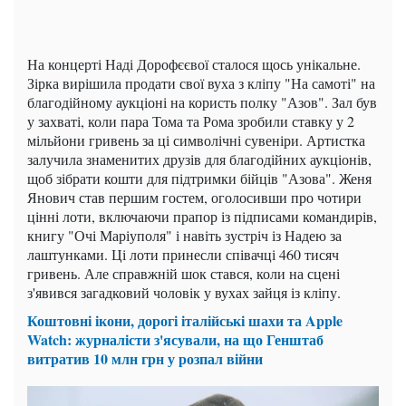
На концерті Наді Дорофєєвої сталося щось унікальне.
Зірка вирішила продати свої вуха з кліпу "На самоті" на
благодійному аукціоні на користь полку "Азов". Зал був
у захваті, коли пара Тома та Рома зробили ставку у 2
мільйони гривень за ці символічні сувеніри. Артистка
залучила знаменитих друзів для благодійних аукціонів,
щоб зібрати кошти для підтримки бійців "Азова". Женя
Янович став першим гостем, оголосивши про чотири
цінні лоти, включаючи прапор із підписами командирів,
книгу "Очі Маріуполя" і навіть зустріч із Надею за
лаштунками. Ці лоти принесли співачці 460 тисяч
гривень. Але справжній шок стався, коли на сцені
з'явився загадковий чоловік у вухах зайця із кліпу.
Коштовні ікони, дорогі італійські шахи та Apple
Watch: журналісти з'ясували, на що Генштаб
витратив 10 млн грн у розпал війни