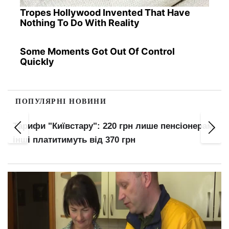
Tropes Hollywood Invented That Have
Nothing To Do With Reality
Some Moments Got Out Of Control
Quickly
ПОПУЛЯРНІ НОВИНИ
Заочників та відр
тару": 220 грн лише пенсіонерам,
мобілізують: хто
уть від 370 грн
перелік