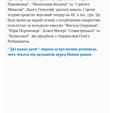
Переможця", "Неопалима Купина" та "Святого
Миколая". Цього Генштабу здалося замало, і трохи
згодом провели черговий тендер на 48, 4 тис. грн. Це
були ікони на мідній основі з посрібленим покриттям,
позолотою та холодною емаллю "Янгола Охоронця",
"Юрія Переможця", Божої Матері "Семистрільної" та
"Казанської", які придбали у підприємця Олега
Рубніковича.
"Дві важкі дати": відома астрологиня розповіла,
чого чекати від окупантів перед Новим роком