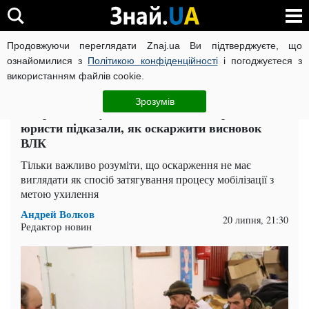
Продовжуючи переглядати Znaj.ua Ви підтверджуєте, що
ВІЙНА РОСІЇ ПРОТИ УКРАЇНИ
КОРОНАВІРУС В УКРАЇНІ І
ознайомилися з
Політикою конфіденційності
і погоджуєтеся з
використанням файлів cookie.
Головна
Актуально
ЧИТАТЬ НА РУССКОМ
Зрозумів
Непридатний у військкоматі став придатним:
юристи підказали, як оскаржити висновок
ВЛК
Тільки важливо розуміти, що оскарження не має
виглядати як спосіб затягування процесу мобілізації з
метою ухилення
Андрей Волков
20 липня, 21:30
Редактор новин